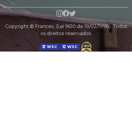
Copyright © Francec. (Lei 9610 de 19/02/1998). Todos
os direitos reservados.
W3C
W3C