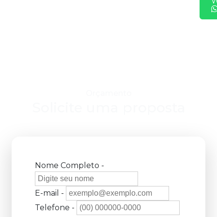
W
Orçamento
Solicite uma proposta
Nome Completo -
E-mail -
Telefone -