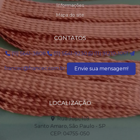
Informações
Mapa do site
CONTATOS
(11) 5641-3808
(11) 5641-9230
(11) 91210-1001
francec@francec.com.br
Envie sua mensagem!
LOCALIZAÇÃO
Rua Jupi, 169
Santo Amaro, São Paulo - SP
CEP: 04755-050