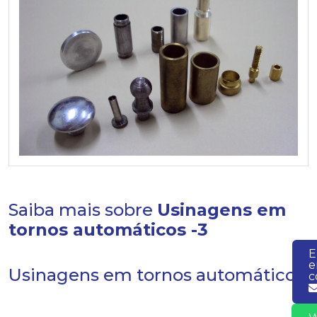
Saiba mais sobre
Usinagens em
tornos automáticos -3
E
Usinagens em tornos automáticos
c