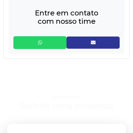
220v
Entre em contato
HYDRA / CORONA / ZAGONEL - Ballerina ou Ducha SS - 3T -
com nosso time
110v ou 220v
LORENZETTI - 3T - 110v ou 220v
Orçamento
Solicite uma proposta