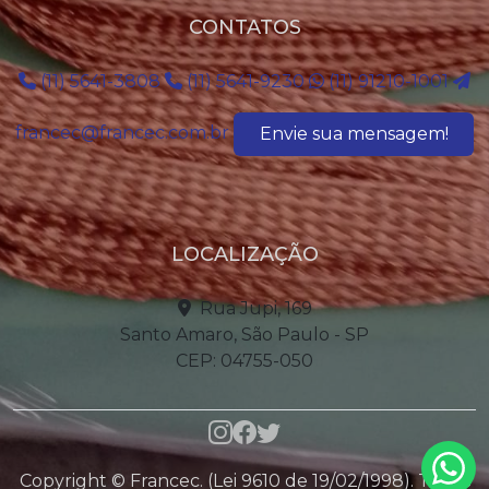
CONTATOS
(11) 5641-3808
(11) 5641-9230
(11) 91210-1001
francec@francec.com.br
Envie sua mensagem!
LOCALIZAÇÃO
Rua Jupi, 169
Santo Amaro, São Paulo - SP
CEP: 04755-050
Copyright © Francec. (Lei 9610 de 19/02/1998). Todos