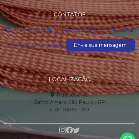
CONTATOS
(11) 5641-3808
(11) 5641-9230
(11) 91210-1001
francec@francec.com.br
Envie sua mensagem!
LOCALIZAÇÃO
Rua Jupi, 169
Santo Amaro, São Paulo - SP
CEP: 04755-050