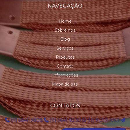
NAVEGAÇÃO
Home
Sobre nós
Blog
Serviços
Produtos
Contato
Informações
Mapa do site
CONTATOS
(11) 5641-3808
(11) 5641-9230
(11) 91210-1001